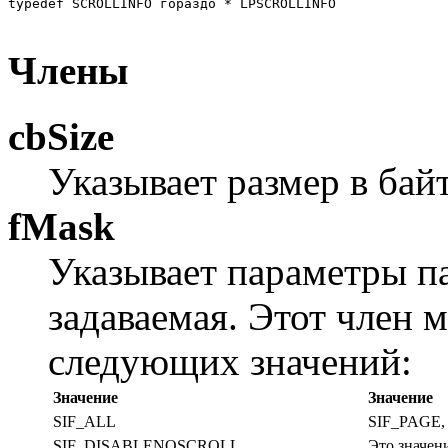
typedef SCROLLINFO гораздо * LPSCROLLINFO 

Члены
cbSize
Указывает размер в бай
fMask
Указывает параметры п
задаваемая. Этот член 
следующих значений:
Значение
Значение
SIF_ALL
SIF_PAGE,
SIF_DISABLENOSCROLL
Это значен