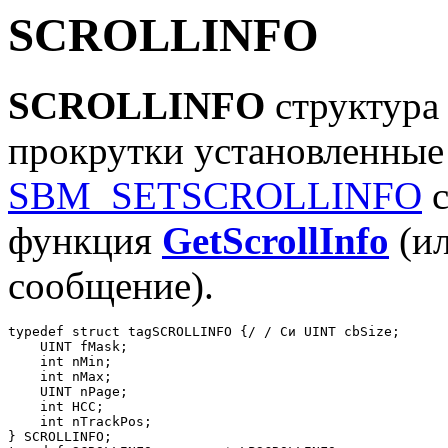
SCROLLINFO
SCROLLINFO
структура
прокрутки установленны
SBM_SETSCROLLINFO
с
функция
GetScrollInfo
(и
сообщение).
typedef struct tagSCROLLINFO {/ / Си UINT cbSize; 

    UINT fMask; 

    int nMin; 

    int nMax; 

    UINT nPage; 

    int НСС; 

    int nTrackPos; 

} SCROLLINFO; 
