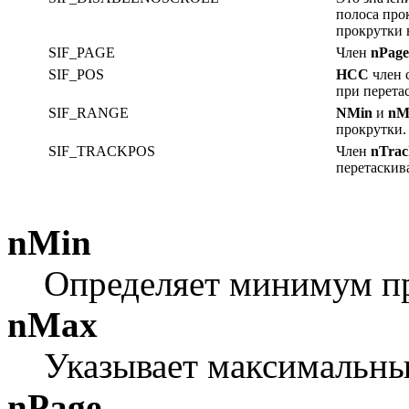
полоса про
прокрутки в
SIF_PAGE
Член
nPage
SIF_POS
НСС
член 
при перета
SIF_RANGE
NMin
и
nM
прокрутки.
SIF_TRACKPOS
Член
nTrac
перетаскив
nMin
Определяет минимум пр
nMax
Указывает максимальны
nPage