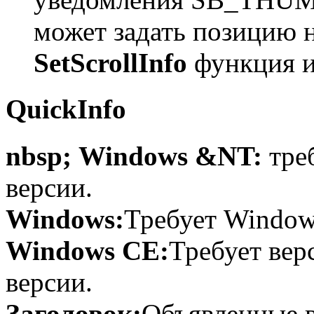
может задать позицию 
SetScrollInfo
функция и
QuickInfo
nbsp; Windows &NT:
тре
версии.
Windows:
Требует Windows
Windows CE:
Требует вер
версии.
Заголовок:
Объявленные в