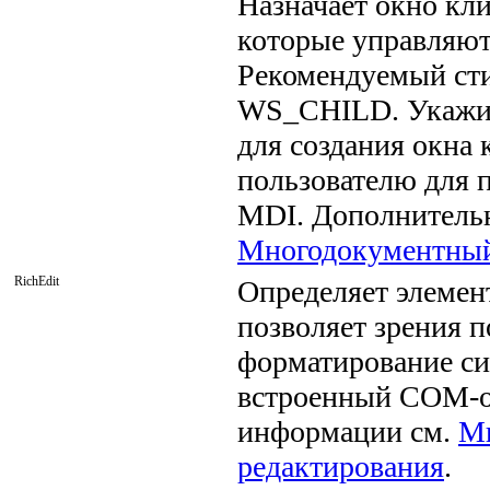
Назначает окно кл
которые управляют
Рекомендуемый ст
WS_CHILD. Укаж
для создания окна
пользователю для 
MDI. Дополнительн
Многодокументный
RichEdit
Определяет элемент
позволяет зрения п
форматирование си
встроенный COM-о
информации см.
Мн
редактирования
.