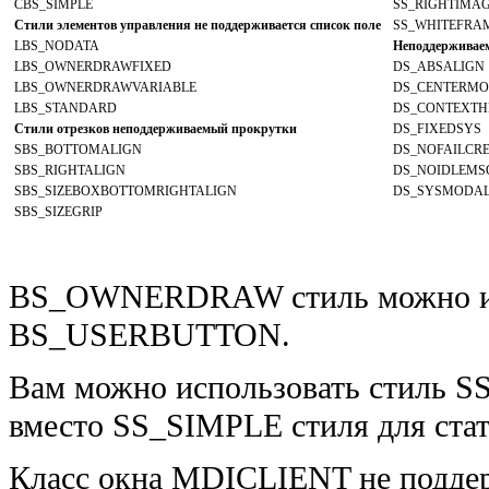
CBS_SIMPLE
SS_RIGHTIMA
Стили элементов управления не поддерживается список поле
SS_WHITEFRA
LBS_NODATA
Неподдерживаем
LBS_OWNERDRAWFIXED
DS_ABSALIGN
LBS_OWNERDRAWVARIABLE
DS_CENTERMO
LBS_STANDARD
DS_CONTEXTH
Стили отрезков неподдерживаемый прокрутки
DS_FIXEDSYS
SBS_BOTTOMALIGN
DS_NOFAILCR
SBS_RIGHTALIGN
DS_NOIDLEMS
SBS_SIZEBOXBOTTOMRIGHTALIGN
DS_SYSMODA
SBS_SIZEGRIP
BS_OWNERDRAW стиль можно испо
BS_USERBUTTON.
Вам можно использовать стил
вместо SS_SIMPLE стиля для стат
Класс окна MDICLIENT не поддер