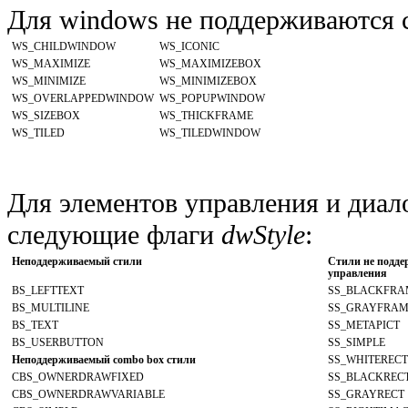
Для windows не поддерживаются
WS_CHILDWINDOW
WS_ICONIC
WS_MAXIMIZE
WS_MAXIMIZEBOX
WS_MINIMIZE
WS_MINIMIZEBOX
WS_OVERLAPPEDWINDOW
WS_POPUPWINDOW
WS_SIZEBOX
WS_THICKFRAME
WS_TILED
WS_TILEDWINDOW
Для элементов управления и диал
следующие флаги
dwStyle
:
Неподдерживаемый стили
Стили не подде
управления
BS_LEFTTEXT
SS_BLACKFRA
BS_MULTILINE
SS_GRAYFRAM
BS_TEXT
SS_METAPICT
BS_USERBUTTON
SS_SIMPLE
Неподдерживаемый combo box стили
SS_WHITERECT
CBS_OWNERDRAWFIXED
SS_BLACKREC
CBS_OWNERDRAWVARIABLE
SS_GRAYRECT