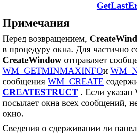
GetLastEr
Примечания
Перед возвращением,
CreateWin
в процедуру окна. Для частично с
CreateWindow
отправляет сообщ
WM_GETMINMAXINFO
и
WM_N
сообщения
WM_CREATE
содержи
CREATESTRUCT
. Если указан
посылает окна всех сообщений, н
окно.
Сведения о сдерживании ли панел