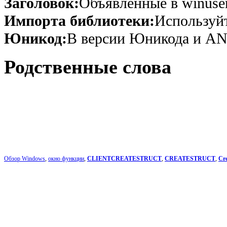
Заголовок:
Объявленные в winuser
Импорта библиотеки:
Используйте
Юникод:
В версии Юникода и AN
Родственные слова
Обзор Windows
,
окно функции
,
CLIENTCREATESTRUCT
,
CREATESTRUCT
,
Cr