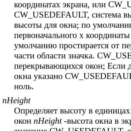
координатах экрана, или CW
CW_USEDEFAULT, система вы
высоты для окна; по умолчани
первоначального x координаты 
умолчанию простирается от пе
части области значка. CW_US
перекрывающихся окон; Если 
окна указано CW_USEDEFAU
ноль.
nHeight
Определяет высоту в единицах
окон
nHeight
-высота окна в э