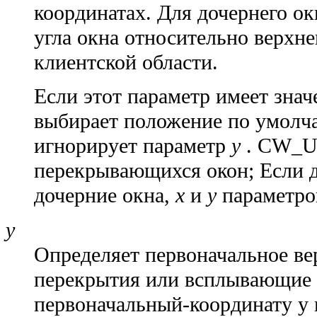
координатах. Для дочернего о
угла окна относительно верхне
клиентской области.
Если этот параметр имеет зн
выбирает положение по умолча
игнорирует параметр
y
. CW_U
перекрывающихся окон; Если 
дочерние окна,
x
и
y
параметров
y
Определяет первоначальное ве
перекрытия или всплывающие 
первоначальный-координату y в