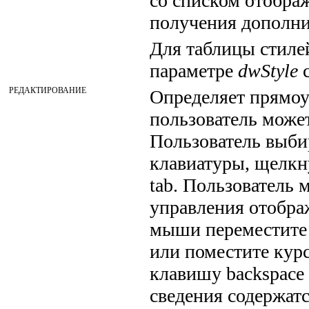
со списком отображ
получения дополн
Для таблицы стилей
параметре
dwStyle
с
РЕДАКТИРОВАНИЕ
Определяет прямоу
пользователь може
Пользователь выби
клавиатуры, щелкну
tab. Пользователь м
управления отобра
мыши переместите 
или поместите курс
клавишу backspace
сведения содержатс