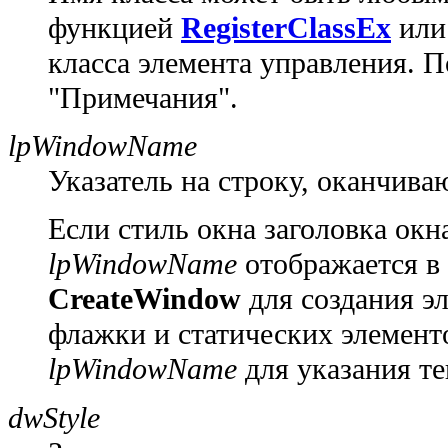
функцией
RegisterClassEx
или
класса элемента управления. П
"Примечания".
lpWindowName
Указатель на строку, оканчив
Если стиль окна заголовка окн
lpWindowName
отображается в 
CreateWindow
для создания эл
флажки и статических элемент
lpWindowName
для указания те
dwStyle