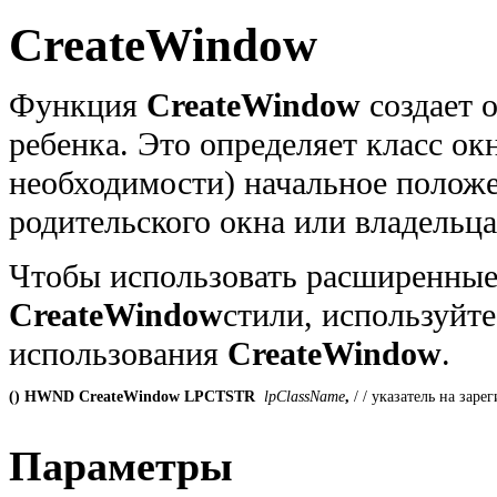
CreateWindow
Функция
CreateWindow
создает 
ребенка. Это определяет класс окн
необходимости) начальное положе
родительского окна или владельца
Чтобы использовать расширенные
CreateWindow
стили, используй
использования
CreateWindow
.
() HWND CreateWindow LPCTSTR
 lpClassName
, 
/ / указатель на зар
Параметры