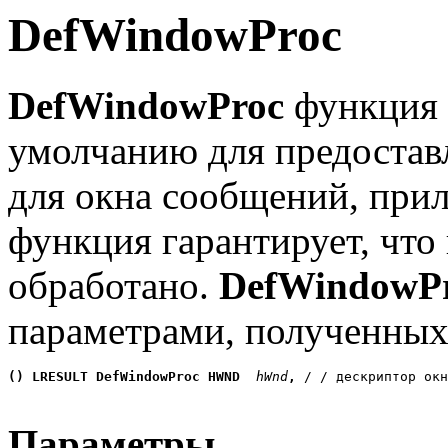
DefWindowProc
DefWindowProc
функция 
умолчанию для предостав
для окна сообщений, прил
функция гарантирует, что
обработано.
DefWindowP
параметрами, полученных
() LRESULT DefWindowProc HWND
 hWnd
, 
/ / дескриптор окн
Параметры