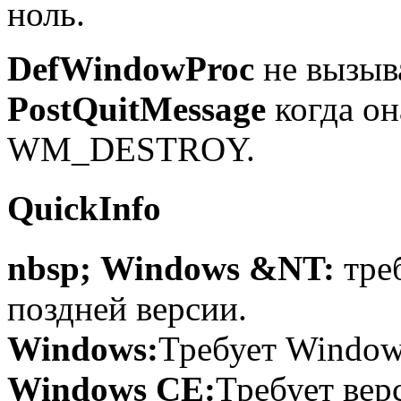
ноль.
DefWindowProc
не вызыв
PostQuitMessage
когда он
WM_DESTROY.
QuickInfo
nbsp; Windows &NT:
тре
поздней версии.
Windows:
Требует Windows
Windows CE:
Требует вер