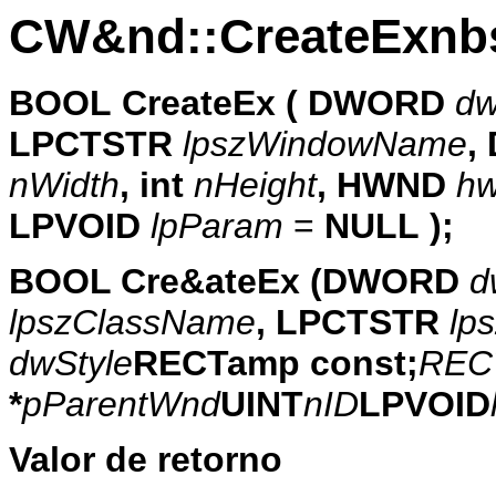
CW&nd::CreateExnb
BOOL
CreateEx (
DWORD
dw
LPCTSTR
lpszWindowName
,
nWidth
,
int
nHeight
,
HWND
hw
LPVOID
lpParam
=
NULL
);
BOOL Cre&ateEx (DWORD
d
lpszClassName
, LPCTSTR
lp
dwStyle
RECTamp const;
REC
*
pParentWnd
UINT
nID
LPVOID
Valor de retorno