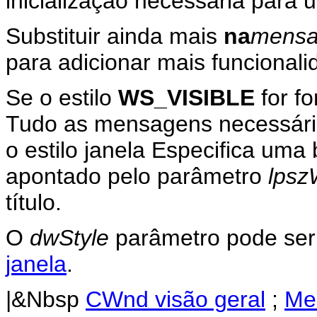
inicialização necessária para 
Substituir ainda mais
na
mens
para adicionar mais funcionali
Se o estilo
WS_VISIBLE
for fo
Tudo as mensagens necessárias
o estilo janela Especifica uma b
apontado pelo parâmetro
lps
título.
O
dwStyle
parâmetro pode ser
janela
.
|&Nbsp
CWnd visão geral
;
Me