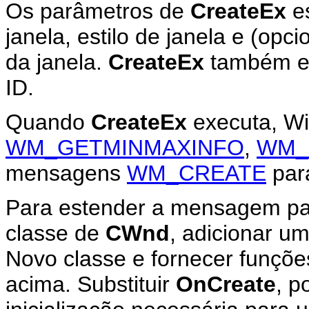
Os parâmetros de
CreateEx
e
janela, estilo de janela e (opc
da janela.
CreateEx
também esp
ID.
Quando
CreateEx
executa, Wi
WM_GETMINMAXINFO
,
WM_
mensagens
WM_CREATE
para
Para estender a mensagem pa
classe de
CWnd
, adicionar 
Novo classe e fornecer funç
acima. Substituir
OnCreate
, p