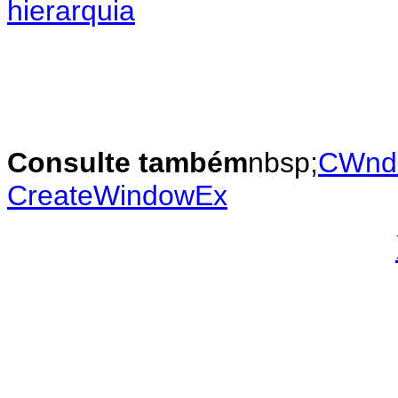
hierarquia
Consulte também
nbsp;
CWnd:
CreateWindowEx