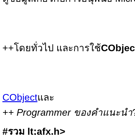
++โดยทั่วไป และการใช้
CObjec
CObject
และ
++ Programmer ของคำแนะนำ
#รวม lt;afx.h>