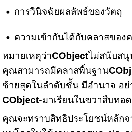
การวินิจฉัยผลลัพธ์ของวัตถุ
ความเข้ากันได้กับคลาสของ
หมายเหตุว่า
CObject
ไม่สนับสน
คุณสามารถมีคลาสพื้นฐาน
CObj
ซ้ายสุดในลำดับชั้น มีอำนาจ อย่
CObject
-มาเรียนในขวาสืบทอ
คุณจะทราบสิทธิประโยชน์หลักจา