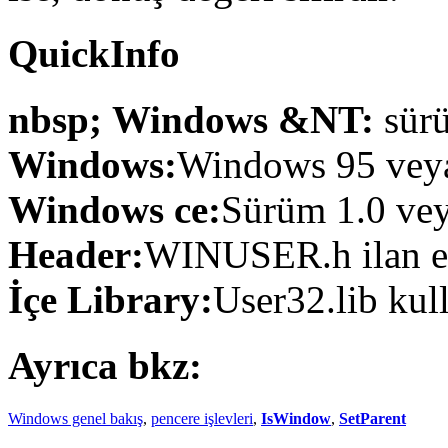
QuickInfo
nbsp; Windows &NT:
sürü
Windows:
Windows 95 veya 
Windows ce:
Sürüm 1.0 veya
Header:
WINUSER.h ilan et
İçe Library:
User32.lib kul
Ayrıca bkz:
Windows genel bakış
,
pencere işlevleri
,
IsWindow
,
SetParent