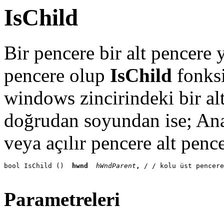
IsChild
Bir pencere bir alt pencere 
pencere olup
IsChild
fonksi
windows zincirindeki bir alt
doğrudan soyundan ise; Ana 
veya açılır pencere alt pence
bool IsChild () 
 hwnd
 hWndParent
, 
/ / kolu üst pencere
Parametreleri