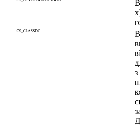
CS_BYTEALIGNWINDOW
В
x
г
CS_CLASSDC
В
в
в
д
з
щ
к
с
з
Д