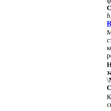
ф
C
h
R
М
с
к
р
з
\
C
К
с