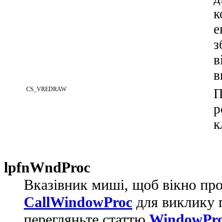
к
е
з
в
в
CS_VREDRAW
П
р
к
lpfnWndProc
Вказівник миші, щоб вікно пр
CallWindowProc
для виклику 
перегляньте статтю
WindowPr