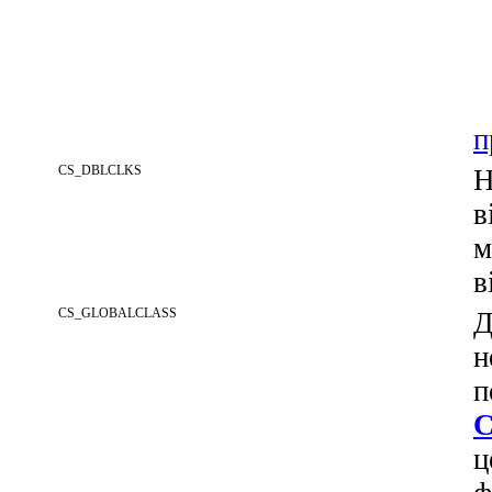
п
CS_DBLCLKS
Н
в
м
в
CS_GLOBALCLASS
Д
н
п
C
ц