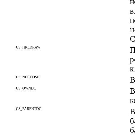
н
в
н
і
C
CS_HREDRAW
П
р
к
CS_NOCLOSE
В
CS_OWNDC
В
к
CS_PARENTDC
В
б
б