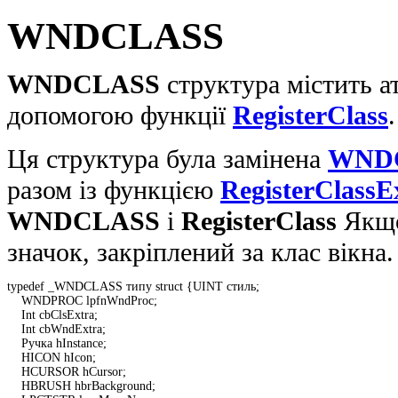
WNDCLASS
WNDCLASS
структура містить ат
допомогою функції
RegisterClass
.
Ця структура була замінена
WND
разом із функцією
RegisterClassE
WNDCLASS
і
RegisterClass
Якщо
значок, закріплений за клас вікна.
typedef _WNDCLASS типу struct {UINT стиль; 

    WNDPROC lpfnWndProc; 

    Int cbClsExtra; 

    Int cbWndExtra; 

    Ручка hInstance; 

    HICON hIcon; 

    HCURSOR hCursor; 

    HBRUSH hbrBackground; 
