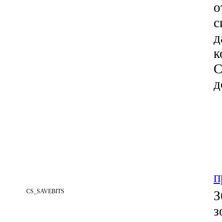
о
с
д
к
C
д
п
CS_SAVEBITS
З
з