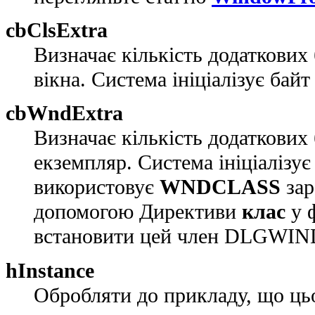
cbClsExtra
Визначає кількість додаткових 
вікна. Система ініціалізує байт
cbWndExtra
Визначає кількість додаткових 
екземпляр. Система ініціалізу
використовує
WNDCLASS
зар
допомогою Директиви
клас
у ф
встановити цей член DLGW
hInstance
Обробляти до прикладу, що цьо