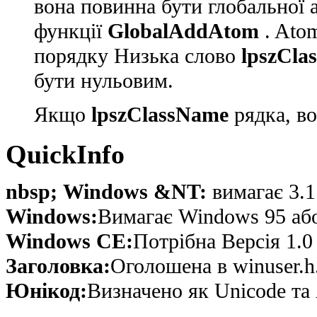
вона повинна бути глобальної 
функції
GlobalAddAtom
. Atom
порядку Низька слово
lpszCla
бути нульовим.
Якщо
lpszClassName
рядка, во
QuickInfo
nbsp; Windows &NT:
вимагає 3.1
Windows:
Вимагає Windows 95 або 
Windows CE:
Потрібна Версія 1.0
Заголовка:
Оголошена в winuser.h
Юнікод:
Визначено як Unicode та