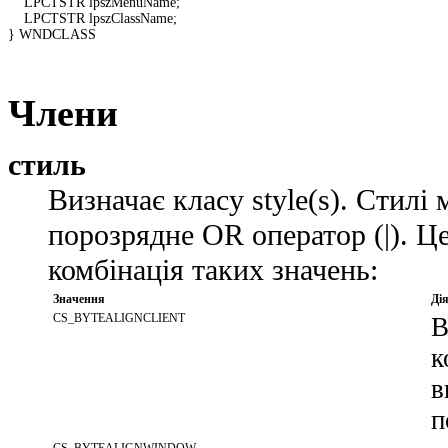
    LPCTSTR lpszMenuName; 

    LPCTSTR lpszClassName; 

} WNDCLASS 

Члени
стиль
Визначає класу style(s). Стилі
порозрядне OR оператор (|). Ц
комбінація таких значень:
Значення
Ді
CS_BYTEALIGNCLIENT
В
к
в
п