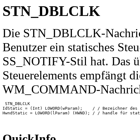
STN_DBLCLK
Die STN_DBLCLK-Nachricht
Benutzer ein statisches Ste
SS_NOTIFY-Stil hat. Das ü
Steuerelements empfängt di
WM_COMMAND-Nachrich
 STN_DBLCLK

IdStatic = (Int) LOWORD(wParam);    / / Bezeichner des 
HwndStatic = LOWORD(lParam) (HWND); / / handle für stat
QuickInfo