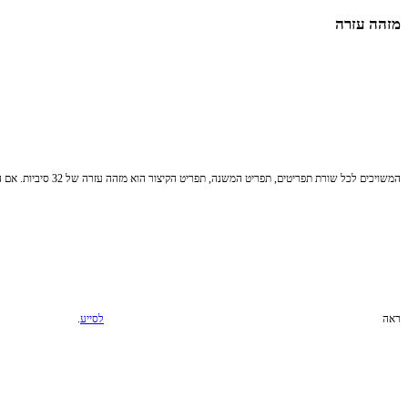
מזהה עזרה
המשויכים לכל שורת תפריטים, תפריט המשנה, תפריט הקיצור הוא מזהה עזרה של 32 סיביות. אם המשתמש יקיש על מקש f1 בזמן התפריט פעיל, ערך זה נשלח אל חלון הבעלים כחלק
ראה
לסייע
.