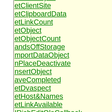
etClientSite
etClipboardData
etLinkCount
etObject
etObjectCount
andsOffStorage
mportDataObject
nPlaceDeactivate
nsertObject
aveCompleted
etDvaspect
etHost&Names
etLinkAvailable