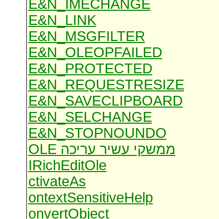
E&N_IMECHANGE
E&N_LINK
E&N_MSGFILTER
E&N_OLEOPFAILED
E&N_PROTECTED
E&N_REQUESTRESIZE
E&N_SAVECLIPBOARD
E&N_SELCHANGE
E&N_STOPNOUNDO
ממשקי עשיר עריכה OLE
IRichEditOle
ctivateAs
ontextSensitiveHelp
onvertObject