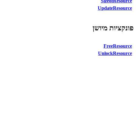
SizeofResource
UpdateResource
פונקציות מיושן
FreeResource
UnlockResource