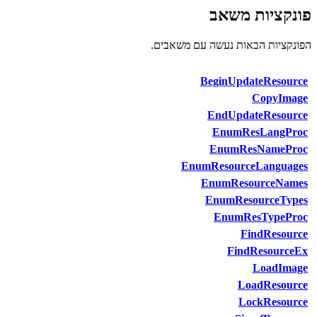
פונקציות משאב
הפונקציות הבאות נעשה עם משאבים.
BeginUpdateResource
CopyImage
EndUpdateResource
EnumResLangProc
EnumResNameProc
EnumResourceLanguages
EnumResourceNames
EnumResourceTypes
EnumResTypeProc
FindResource
FindResourceEx
LoadImage
LoadResource
LockResource