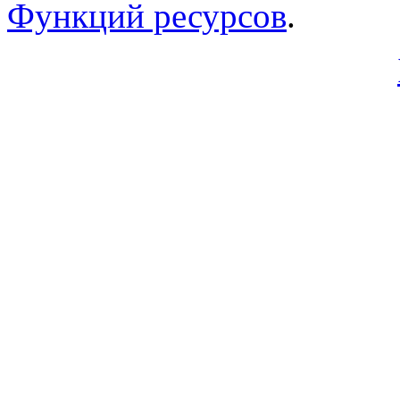
Функций ресурсов
.