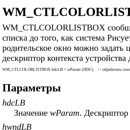
WM_CTLCOLORLIS
WM_CTLCOLORLISTBOX сообщение
списка до того, как система Рисуе
родительское окно можно задать ц
дескриптор контекста устройства
WM_CTLCOLORLISTBOX hdcLB = wParam (HDC);   / / обработать список 
Параметры
hdcLB
Значение
wParam
. Дескриптор 
hwndLB