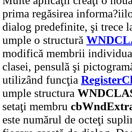
Multe aplicaţii creaţi o nou
prima regăsirea informa?iilo
dialog predefinite, şi trece 
umple o structură
WNDCL
modifică membrii individual
clasei, pensulă şi pictogram
utilizând funcţia
RegisterC
umple structura
WNDCLA
setaţi membru
cbWndExtr
este numărul de octeţi supl